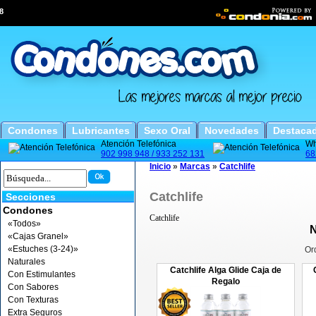
8
Condones
Lubricantes
Sexo Oral
Novedades
Destaca
Atención Telefónica
Wh
902 998 948 / 933 252 131
68
Inicio
»
Marcas
»
Catchlife
Catchlife
Secciones
Condones
Catchlife
«Todos»
N
«Cajas Granel»
«Estuches (3-24)»
Or
Naturales
Catchlife Alga Glide Caja de
Con Estimulantes
Regalo
Con Sabores
Con Texturas
Extra Seguros