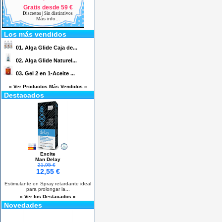
Gratis desde 59 €
Discretos | Sin distintivos
Más info...
Los más vendidos
01.
Alga Glide Caja de...
02.
Alga Glide Naturel...
03.
Gel 2 en 1-Aceite ...
« Ver Productos Más Vendidos »
Destacados
Excite
Man Delay
21,95 €
12,55 €
Estimulante en Spray retardante ideal
para prolongar la...
« Ver los Destacados »
Novedades