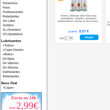
Femeninos
Finos
Fosforescentes
Sentir y disfrutar más! Esta muy
Retardantes
resbaladizo, amable y duradero
Sin Látex
deslizamiento natural, le da la opor...
2 
Fr
Surtidos
XL (Grandes)
9,57 €
11,97 €
XS (Ajustados)
Uds:
Lubricantes
«Todos»
«Cajas Granel»
«Botes»
De Agua
De Sabores
De Silicona
Estimulantes
Retardantes
Sexo Oral
«Cajas»
Envío en 24h
2,99€
Desde