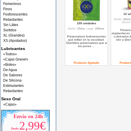
Femeninos
Finos
Fosforescentes
12 u
Retardantes
Ancho:
54mm
Grosor
100 unidades
Sin Látex
Ancho:
53mm.
Largo:
190mm.
Surtidos
Preserv
resplandecen 
XL (Grandes)
Preservativos fosforescentes
Lubricados de
que brillan en la oscuridad.
olor a látex
XS (Ajustados)
Divertidos preservativos que si
los pones ...
Lubricantes
«Todos»
«Cajas Granel»
Producto Agotado
Product
«Botes»
De Agua
De Sabores
De Silicona
Estimulantes
Retardantes
Sexo Oral
«Cajas»
Envío en 24h
2,99€
Desde