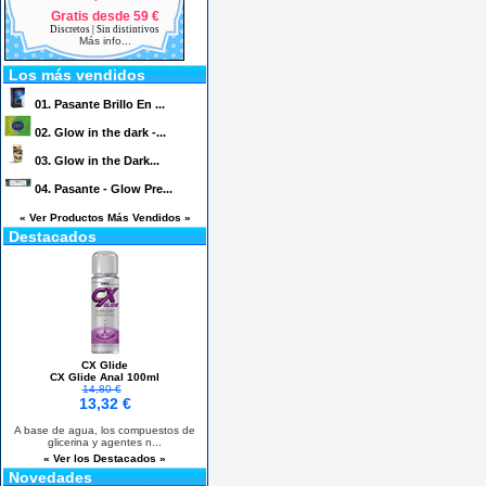
Gratis desde 59 €
Discretos | Sin distintivos
Más info...
Los más vendidos
01.
Pasante Brillo En ...
02.
Glow in the dark -...
03.
Glow in the Dark...
04.
Pasante - Glow Pre...
« Ver Productos Más Vendidos »
Destacados
CX Glide
CX Glide Anal 100ml
14,80 €
13,32 €
A base de agua, los compuestos de
glicerina y agentes n...
« Ver los Destacados »
Novedades