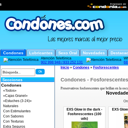
8
Condones
Lubricantes
Sexo Oral
Novedades
Destaca
Atención Telefónica
Wh
902 998 948 / 933 252 131
68
Inicio
»
Condones
»
Fosforescentes
Condones - Fosforescente
Secciones
Condones
Preservativos fosforescentes que brillan en la osc
«Todos»
Novedade
«Cajas Granel»
«Estuches (3-24)»
Or
Naturales
EXS Glow in the dark -
EXS Glow 
Con Estimulantes
Fosforescentes (100
Con Sabores
uds)
Con Texturas
Extra Seguros