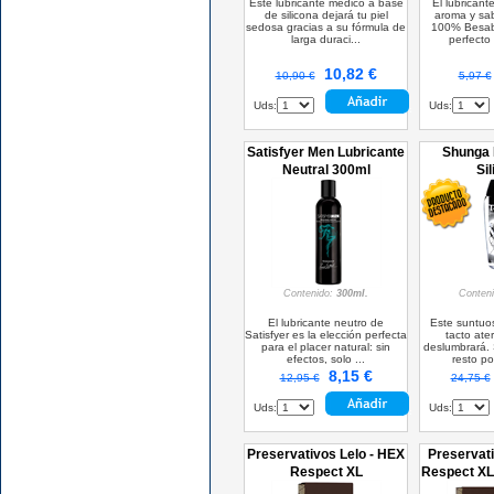
Este lubricante médico a base
El lubricant
de silicona dejará tu piel
aroma y sab
sedosa gracias a su fórmula de
100% Besabl
larga duraci...
perfecto 
10,82 €
10,90 €
5,97 €
Uds:
Uds:
Satisfyer Men Lubricante
Shunga 
Neutral 300ml
Si
Contenido:
300ml.
Conten
El lubricante neutro de
Este suntuos
Satisfyer es la elección perfecta
tacto ate
para el placer natural: sin
deslumbrará. 
efectos, solo ...
resto po
8,15 €
12,95 €
24,75 €
Uds:
Uds:
Preservativos Lelo - HEX
Preservat
Respect XL
Respect XL