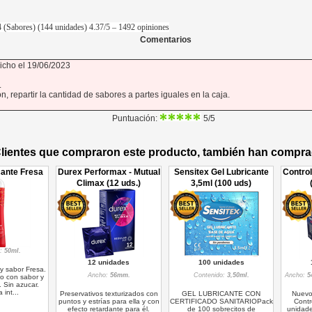
 (Sabores) (144 unidades)
4.37
/5 –
1492
opiniones
Comentarios
icho el 19/06/2023
.
 repartir la cantidad de sabores a partes iguales en la caja.
Puntuación:
5
/5
lientes que compraron este producto, también han comprad
cante Fresa
Durex Performax - Mutual
Sensitex Gel Lubricante
Contro
Climax (12 uds.)
3,5ml (100 uds)
o:
50ml.
12 unidades
100 unidades
y sabor Fresa.
Ancho:
56mm.
Contenido:
3,50ml.
Ancho:
5
mo con sabor y
 Sin azucar.
 int...
Preservativos texturizados con
GEL LUBRICANTE CON
Nuevo
puntos y estrías para ella y con
CERTIFICADO SANITARIOPack
Contr
efecto retardante para él.
de 100 sobrecitos de
unidade