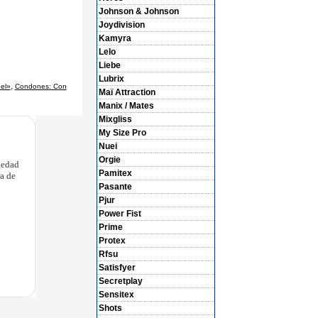
Johnson & Johnson
Joydivision
Kamyra
Lelo
Liebe
Lubrix
,
el»
Condones: Con
Maï Attraction
Manix / Mates
Mixgliss
My Size Pro
Nuei
Orgie
iedad
Pamitex
ra de
Pasante
Pjur
Power Fist
Prime
Protex
Rfsu
Satisfyer
Secretplay
Sensitex
Shots