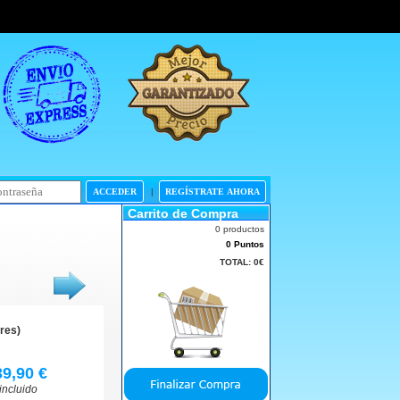
|
Carrito de Compra
0 productos
0 Puntos
TOTAL:
0€
res)
39,90 €
incluido