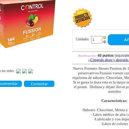
Unidades:
40 puntos
(equivale
Bonificación:
¡¡Cómpralo ahora y
ahorrarás
Nuevo Formato Ahorro Fussion de 1
 tus redes:
preservativos Fussion vienen co
riquísima de sabores: Chocolate, M
Si te gusta la fruta esta es la mejor
el postre. Disfruta y déjate llevar po
sentidos
.
Características:
-Sabores: Chocolate, Menta 
- Látex médico de alta c
-Lubricado y con depo
-Látex de colores