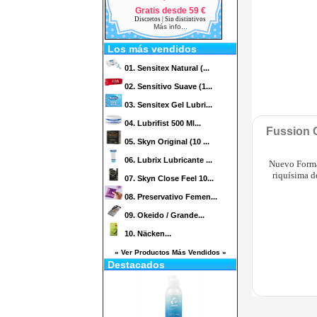
Gratis desde 59 €
Discretos | Sin distintivos
Más info...
Los más vendidos
01.
Sensitex Natural (...
02.
Sensitivo Suave (1...
03.
Sensitex Gel Lubri...
04.
Lubrifist 500 Ml...
Fussion 
05.
Skyn Original (10 ...
06.
Lubrix Lubricante ...
Nuevo Forma
riquísima d
07.
Skyn Close Feel 10...
08.
Preservativo Femen...
09.
Okeido / Grande...
10.
Näcken...
« Ver Productos Más Vendidos »
Destacados