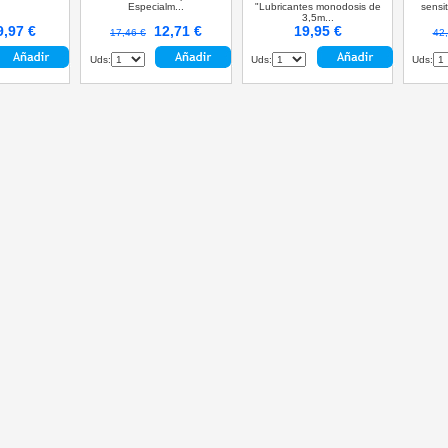
Especialm...
"Lubricantes monodosis de
sensit
3,5m...
9,97 €
12,71 €
19,95 €
17,46 €
42,
Uds:
Uds:
Uds: