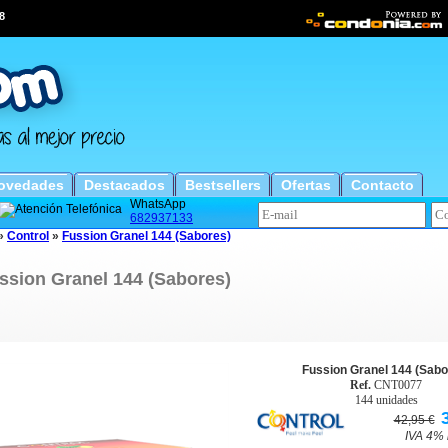
8
ovedades
Destacados
Bestsellers
Ofertas
Contacto
WhatsApp
682937133
»
Control
»
Fussion Granel 144 (Sabores)
ssion Granel 144 (Sabores)
Fussion Granel 144 (Sabo
Ref.
CNT0077
144 unidades
42,95 €
IVA 4% 