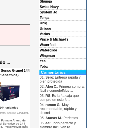
Shunga
Swiss Navy
System Jo
Tenga
Uniq
Unique
Varios
Vince & Michael's
Waterfeel
Waterglide
Wingman
Yes
o ...
Yoba
l Senso Granel 144
Comentarios
(Sensitivos)
01.
Serg
: Entrega rapida y
bien protegida
02.
Alon C.
: Primera compra,
fácil y cómodo!Muy ...
03.
RS
: Es la 4a caja que
compro en este fo...
04.
ramon G.
: Muy
144 unidades
recomendable, rápido y
discret...
4mm.
Grosor:
0,065mm.
05.
Atanas M.
: Perfectos
 Formato Ahorro de
06.
aei
: Todo perfecto y
ol Sensitivo de 144
s. Preservativos más
siempre incluyen re...