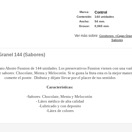
Marca:
Control
Contenido:
144 unidades
Ancho:
54 mm.
Grosor:
0,065 mm.
Ver más sobre:
Condones: «Cajas Gran
Sabores
Granel 144 (Sabores)
to Ahorro Fussion de 144 unidades. Los preservativos Fussion vienen con una var
e sabores: Chocolate, Menta y Melocotón. Si te gusta la fruta esta es la mejor mane
comerte el postre. Disfruta y déjate llevar por el placer de tus sentidos
.
Características:
-Sabores: Chocolate, Menta y Melocotón
- Látex médico de alta calidad
-Lubricado y con deposito
-Látex de colores