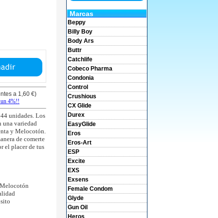
Marcas
Beppy
Billy Boy
Body Ars
Buttr
Catchlife
Cobeco Pharma
Condonia
Control
ntes a 1,60 €)
Crushious
 un 4%!!
CX Glide
Durex
44 unidades. Los
n una variedad
EasyGlide
enta y Melocotón.
Eros
 manera de comerte
Eros-Art
r el placer de tus
ESP
Excite
EXS
Exsens
y Melocotón
Female Condom
alidad
Glyde
sito
Gun Oil
Heros