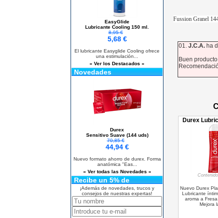
Fussion Granel 144
EasyGlide
Lubricante Cooling 150 ml.
8,95 €
5,68 €
01.
J.C.A.
ha d
El lubricante Easyglide Cooling ofrece
una estimulación...
Buen producto
« Ver los Destacados »
Recomendación,
Novedades
C
Durex Lubri
Durex
Sensitivo Suave (144 uds)
70,85 €
44,94 €
Nuevo formato ahorro de durex. Forma
anatómica "Eas...
« Ver todas las Novedades »
Contenid
Recibe un 5% de
descuento
Nuevo Durex Pla
¡Además de novedades, trucos y
Lubricante ínti
consejos de nuestras expertas!
aroma a Fresa.
Mejora la