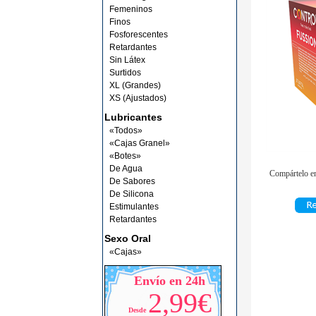
Femeninos
Finos
Fosforescentes
Retardantes
Sin Látex
Surtidos
XL (Grandes)
XS (Ajustados)
Lubricantes
«Todos»
«Cajas Granel»
«Botes»
De Agua
Compártelo en
De Sabores
De Silicona
Estimulantes
Retardantes
Sexo Oral
«Cajas»
Envío en 24h
2,99€
Desde