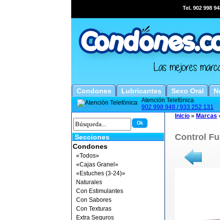
Tel. 902 998 94
Condones
Lubricantes
Sexo Oral
N
Atención Telefónica
902 998 948 / 933 252 131
Inicio
»
Marcas
Control Fu
Secciones
Condones
«Todos»
«Cajas Granel»
«Estuches (3-24)»
Naturales
Con Estimulantes
Con Sabores
Con Texturas
Extra Seguros