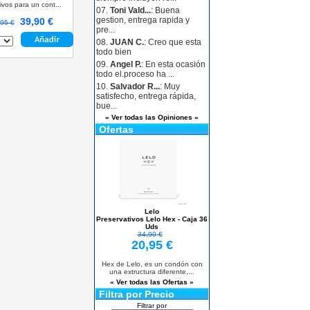
ivos para un cont...
07.
Toni Vald...
: Buena
gestion, entrega rapida y
39,90 €
95 €
pre...
08.
JUAN C.
: Creo que esta
todo bien
09.
Angel P.
: En esta ocasión
todo el.proceso ha ...
10.
Salvador R...
: Muy
satisfecho, entrega rápida,
bue...
« Ver todas las Opiniones »
Ofertas
Lelo
Preservativos Lelo Hex - Caja 36
Uds
34,90 €
20,95 €
Hex de Lelo, es un condón con
una extructura diferente,...
« Ver todas las Ofertas »
Filtra por Precio
Filtrar por