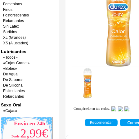
Femeninos
Finos
Fosforescentes
Retardantes
Sin Látex
Surtidos
XL (Grandes)
XS (Ajustados)
Lubricantes
«Todos»
«Cajas Granel»
«Botes»
De Agua
De Sabores
De Silicona
Estimulantes
Retardantes
Sexo Oral
Compártelo en tus redes:
«Cajas»
Envío en 24h
2,99€
Desde