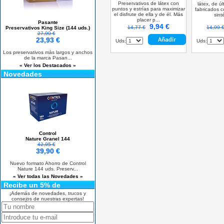
Preservativos de látex con
látex, de ú
puntos y estrías para maximizar
fabricados c
el disfrute de ella y de él. Más
sint
placer p...
Pasante
9,94 €
14,77 €
14,99 
Preservativos King Size (144 uds.)
27,90 €
23,93 €
Uds:
Uds:
Los preservativos más largos y anchos
de la marca Pasan...
« Ver los Destacados »
Novedades
Control
Nature Granel 144
42,95 €
39,90 €
Nuevo formato Ahorro de Control
Nature 144 uds. Preserv...
« Ver todas las Novedades »
Recibe un 5% de
descuento
¡Además de novedades, trucos y
consejos de nuestras expertas!