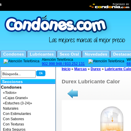
8
Condones
Lubricantes
Sexo Oral
Novedades
Destaca
Atención Telefónica
Wh
902 998 948 / 933 252 131
68
Inicio
»
Marcas
»
Durex
»
Lubricante Calo
Durex Lubricante Calor
Secciones
Condones
«Todos»
«Cajas Granel»
«Estuches (3-24)»
Naturales
Con Estimulantes
Con Sabores
Con Texturas
Extra Seguros