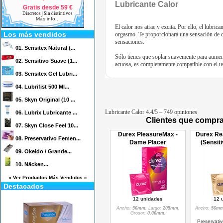
Lubricante Calor
Gratis desde 59 €
Discretos | Sin distintivos
Más info...
El calor nos atrae y excita. Por ello, el lubri
Los más vendidos
orgasmo. Te proporcionará una sensación de cal
sensaciones.
01.
Sensitex Natural (...
Sólo tienes que soplar suavemente para aument
02.
Sensitivo Suave (1...
acuosa, es completamente compatible con el us
03.
Sensitex Gel Lubri...
04.
Lubrifist 500 Ml...
05.
Skyn Original (10 ...
Lubricante Calor
4.4
/5 –
749
opiniones
06.
Lubrix Lubricante ...
Clientes que compra
07.
Skyn Close Feel 10...
Durex PleasureMax -
Durex Rea
08.
Preservativo Femen...
Dame Placer
(Sensiti
09.
Okeido / Grande...
10.
Näcken...
« Ver Productos Más Vendidos »
Destacados
12 unidades
12 
Ancho:
56mm.
Largo:
205mm.
Ancho:
56mm
Grosor:
0,06mm.
Preservativ