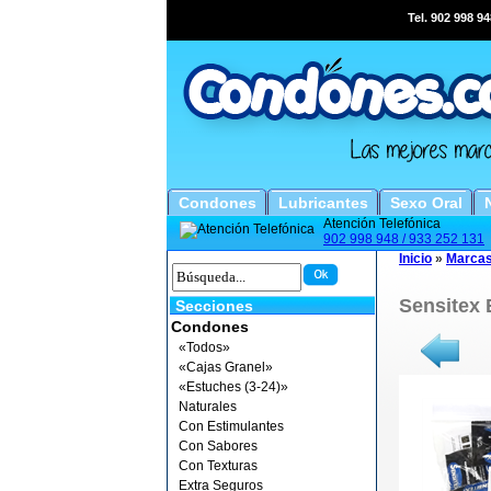
Tel. 902 998 94
Condones
Lubricantes
Sexo Oral
Atención Telefónica
902 998 948 / 933 252 131
Inicio
»
Marca
Sensitex 
Secciones
Condones
«Todos»
«Cajas Granel»
«Estuches (3-24)»
Naturales
Con Estimulantes
Con Sabores
Con Texturas
Extra Seguros