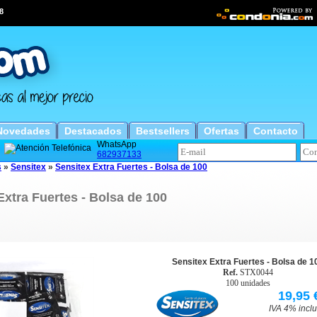
8
Novedades
Destacados
Bestsellers
Ofertas
Contacto
WhatsApp
682937133
s
»
Sensitex
»
Sensitex Extra Fuertes - Bolsa de 100
Extra Fuertes - Bolsa de 100
Sensitex Extra Fuertes - Bolsa de 1
Ref.
STX0044
100 unidades
19,95 
IVA 4% inclu