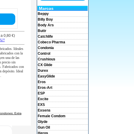
Marcas
Beppy
Billy Boy
Body Ars
Buttr
a 0,80 €)
Catchlife
4%!!
Cobeco Pharma
Condonia
bricados. Ideales
Fabricados con la
Control
yen una de las
Crushious
 precio sin
CX Glide
s. Fabricados con
Durex
n depósito. Ideal
.
EasyGlide
Eros
Eros-Art
ESP
Excite
EXS
Exsens
ondones: Extra
Female Condom
Glyde
Gun Oil
Heros