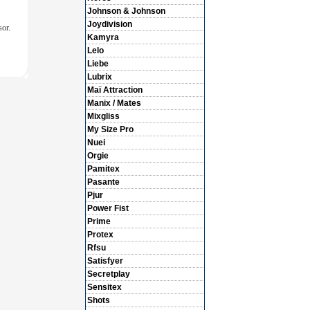
Johnson & Johnson
Joydivision
sor.
Kamyra
Lelo
Liebe
Lubrix
Maï Attraction
Manix / Mates
Mixgliss
My Size Pro
Nuei
Orgie
Pamitex
Pasante
Pjur
Power Fist
Prime
Protex
Rfsu
Satisfyer
Secretplay
Sensitex
Shots