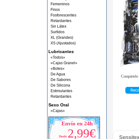
Femeninos
Finos
Fosforescentes
Retardantes
Sin Látex
Surtidos
XL (Grandes)
XS (Ajustados)
Lubricantes
«Todos»
«Cajas Granel»
«Botes»
De Agua
Compártelo 
De Sabores
De Silicona
Estimulantes
Retardantes
Sexo Oral
«Cajas»
Envío en 24h
2,99€
Desde
Sensitex