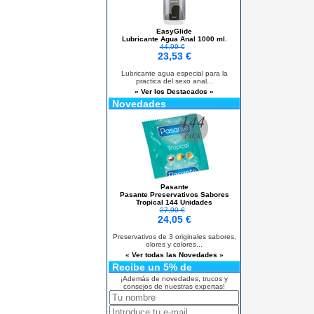
EasyGlide
Lubricante Agua Anal 1000 ml.
44,99 €
23,53 €
Lubricante agua especial para la
practica del sexo anal...
« Ver los Destacados »
Novedades
Pasante
Pasante Preservativos Sabores
Tropical 144 Unidades
27,90 €
24,05 €
Preservativos de 3 originales sabores,
olores y colores...
« Ver todas las Novedades »
Recibe un 5% de
descuento
¡Además de novedades, trucos y
consejos de nuestras expertas!