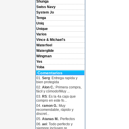
Shunga
Swiss Navy
System Jo
Tenga
Uniq
Unique
Varios
Vince & Michael's
Waterfeel
Waterglide
Wingman
Yes
Yoba
Comentarios
01.
Serg
: Entrega rapida y
bien protegida
02.
Alon C.
: Primera compra,
fácil y cómodo!Muy ...
03.
RS
: Es la 4a caja que
compro en este fo...
04.
ramon G.
: Muy
recomendable, rápido y
discret...
05.
Atanas M.
: Perfectos
06.
aei
: Todo perfecto y
siempre incluyen re...