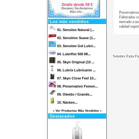
Gratis desde 59 €
Discretos | Sin distintivos
Más info...
Preservativos
Fabricados co
Los más vendidos
mercado a un 
calidad superi
01.
Sensitex Natural (...
02.
Sensitivo Suave (1...
03.
Sensitex Gel Lubri...
04.
Lubrifist 500 Ml...
Sensitex Extra Fu
05.
Skyn Original (10 ...
06.
Lubrix Lubricante ...
07.
Skyn Close Feel 10...
08.
Preservativo Femen...
09.
Okeido / Grande...
10.
Näcken...
« Ver Productos Más Vendidos »
Destacados