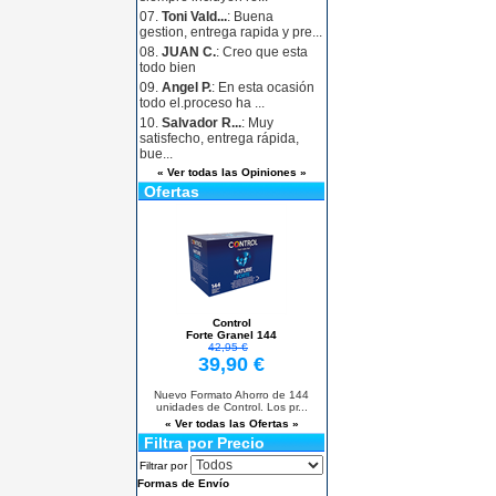
07.
Toni Vald...
: Buena
gestion, entrega rapida y pre...
08.
JUAN C.
: Creo que esta
todo bien
09.
Angel P.
: En esta ocasión
todo el.proceso ha ...
10.
Salvador R...
: Muy
satisfecho, entrega rápida,
bue...
« Ver todas las Opiniones »
Ofertas
Control
Forte Granel 144
42,95 €
39,90 €
Nuevo Formato Ahorro de 144
unidades de Control. Los pr...
« Ver todas las Ofertas »
Filtra por Precio
Filtrar por
Formas de Envío