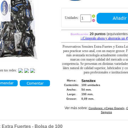
Unidades:
20 puntos
(equivalentes 
Bonificación:
¡¡Cómpralo ahora y
ahorrarás un 
Preservativos Sensitex Extra-Fuertes y Extra-Lu
para practicar sexo anal, con un mayor grosor. 
más avanzada tecnología actualmente constitu
marcas con mayor calidad del mercado a un
competencia. Se presentan en distintas variedade
látex natural de calidad superior, lubricados y co
en tus redes:
para profesionales e instituciones
Marca:
Sensitex
Contenido:
100 unidades
Ancho:
54 mm.
Largo:
190 mm.
Grosor:
0,09 mm.
Ver más sobre:
,
Condones: «Cajas Granel»
C
Seguros
 Extra Fuertes - Bolsa de 100