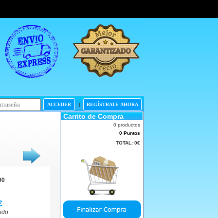
|
Carrito de Compra
0 productos
0 Puntos
TOTAL:
0€
00
€
ido